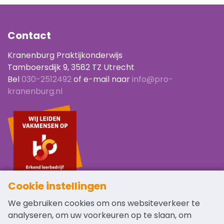
Contact
Kranenburg Praktijkonderwijs
Tamboersdijk 9, 3582 TZ Utrecht
Bel
030-2512492
of e-mail naar
info@pro-
kranenburg.nl
Cookie instellingen
Navigatie
Links
We gebruiken cookies om ons websiteverkeer te
analyseren, om uw voorkeuren op te slaan, om
Home
Schoolgids