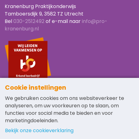
Kranenburg Praktijkonderwijs
Tamboersdijk 9, 3582 TZ Utrecht
Bel
030-2512492
of e-mail naar
info@pro-
kranenburg.nl
Cookie instellingen
Navigatie
Links
We gebruiken cookies om ons websiteverkeer te
analyseren, om uw voorkeuren op te slaan, om
Home
Schoolgids
functies voor social media te bieden en voor
De school
Ouders
marketingdoeleinden.
Groep 8
Reglementen
Opleidingen
Vacatures
Bekijk onze cookieverklaring
Nieuws
Disclaimer