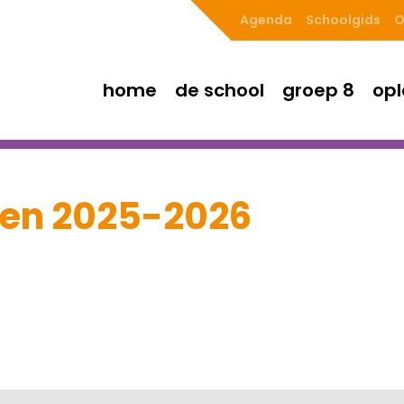
Agenda
Schoolgids
O
home
de school
groep 8
opl
gen 2025-2026