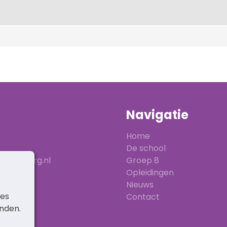
Navigatie
Home
De school
ranenburg.nl
Groep 8
Opleidingen
Nieuws
ies
Contact
inden.