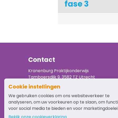
fase 3
Contact
Kranenburg Praktijkonderwijs
Tamboersdijk 9, 3582 TZ Utrecht
Bel
030-2512492
of e-mail naar
info@pro-k
Cookie instellingen
We gebruiken cookies om ons websiteverkeer te
analyseren, om uw voorkeuren op te slaan, om funct
voor social media te bieden en voor marketingdoele
Bekijk onze cookieverklaring