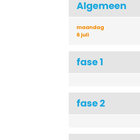
Algemeen
maandag
6 juli
fase 1
fase 2