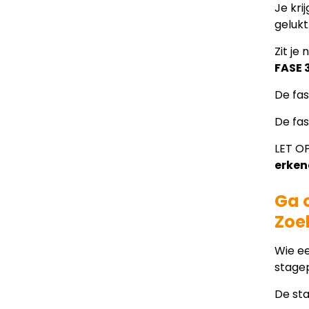
Je kri
gelukt
Zit je
FASE 
De fas
De fas
LET O
erken
Ga o
Zoek
Wie ee
stage
De sta