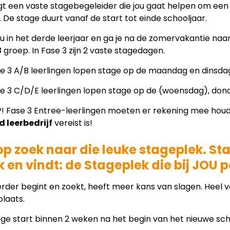
jgt een vaste stagebegeleider die jou gaat helpen om een st
. De stage duurt vanaf de start tot einde schooljaar.
 nu in het derde leerjaar en ga je na de zomervakantie naa
3
groep. In Fase 3 zijn 2 vaste stagedagen.
e 3 A/B leerlingen lopen stage op de maandag en dinsda
e 3 C/D/E leerlingen lopen stage op de (woensdag), dond
P! Fase 3 Entree-leerlingen moeten er rekening mee hou
d leerbedrijf
vereist is!
p zoek naar die leuke stageplek. Sta
 en vindt: de Stageplek die bij JOU p
rder begint en zoekt, heeft meer kans van slagen. Heel v
plaats.
ge start binnen 2 weken na het begin van het nieuwe scho