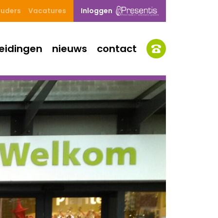
uders
Vacatures
Inloggen
eidingen
nieuws
contact