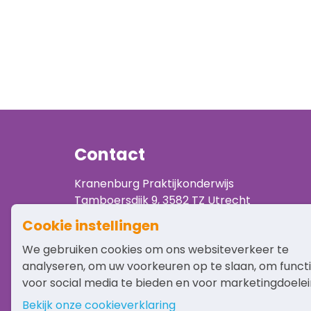
Contact
Kranenburg Praktijkonderwijs
Tamboersdijk 9, 3582 TZ Utrecht
Bel
030-2512492
of e-mail naar
info@pro-k
Cookie instellingen
We gebruiken cookies om ons websiteverkeer te
analyseren, om uw voorkeuren op te slaan, om funct
voor social media te bieden en voor marketingdoele
Bekijk onze cookieverklaring