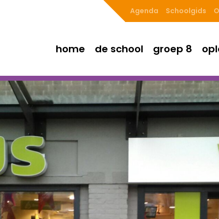
Agenda
Schoolgids
O
home
de school
groep 8
opl