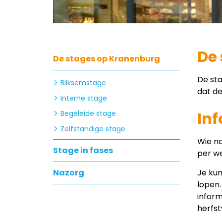
De
De stages op Kranenburg
De sta
Bliksemstage
dat de
Interne stage
Begeleide stage
Inf
Zelfstandige stage
Wie na
Stage in fases
per w
Nazorg
Je kun
lopen.
inform
herfst