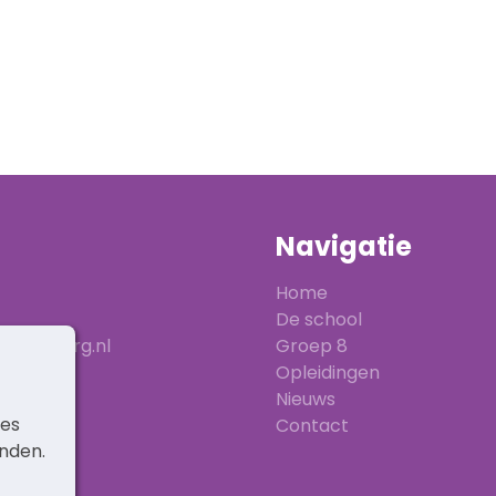
Navigatie
Home
De school
ranenburg.nl
Groep 8
Opleidingen
Nieuws
ies
Contact
inden.