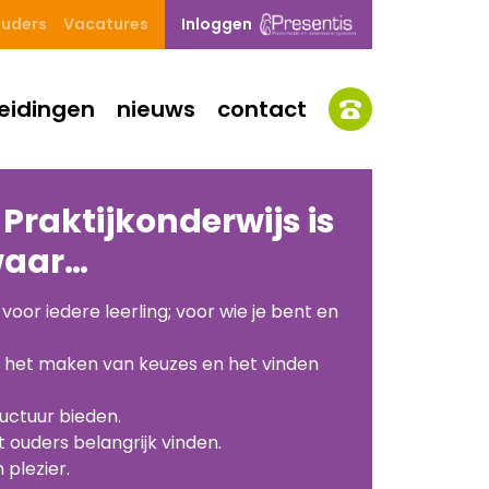
uders
Vacatures
Inloggen
eidingen
nieuws
contact
raktijkonderwijs is
waar…
or iedere leerling; voor wie je bent en
n het maken van keuzes en het vinden
ructuur bieden.
uders belangrijk vinden.
 plezier.