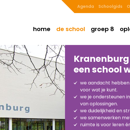
Agenda
Schoolgids
O
home
de school
groep 8
opl
Kranenburg P
een school 
we aandacht hebben vo
voor wat je kunt.
we je ondersteunen i
van oplossingen.
we duidelijkheid en st
we samenwerken met o
ruimte is voor leren én