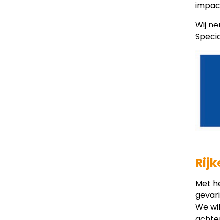
impac
Wij n
Speci
Rij
Met he
gevar
We wil
achte