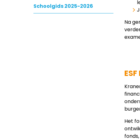
l
Schoolgids 2025-2026
J
Na gem
verder
examen
ESF 
Kranen
financ
onders
burger
Het fo
ontwik
fonds,