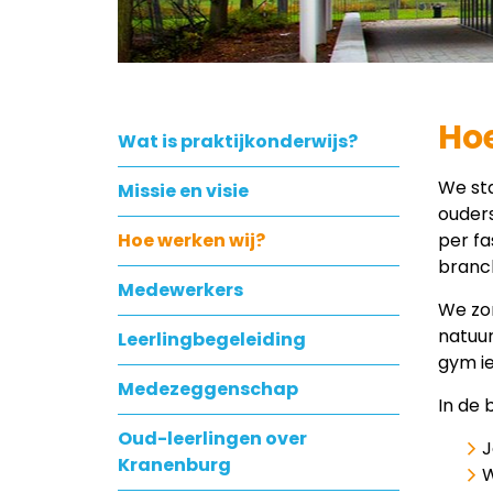
Hoe
Wat is praktijkonderwijs?
We st
Missie en visie
ouders
Hoe werken wij?
per f
branc
Medewerkers
We zor
natuur
Leerlingbegeleiding
gym ie
Medezeggenschap
In de
Oud-leerlingen over
J
Kranenburg
W